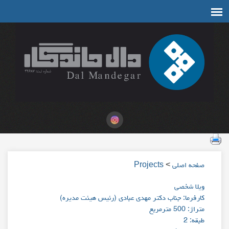
صفحه اصلی
>
Projects
ویلا شخصی
کارفرما: جناب دکتر مهدی عبادی (رئیس هیئت مدیره)
متراژ: 500 مترمربع
طبقه: 2